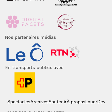
Nos partenaires médias
En transports publics avec
Spectacles
Archives
Soutenir
À propos
Louer
Deveni